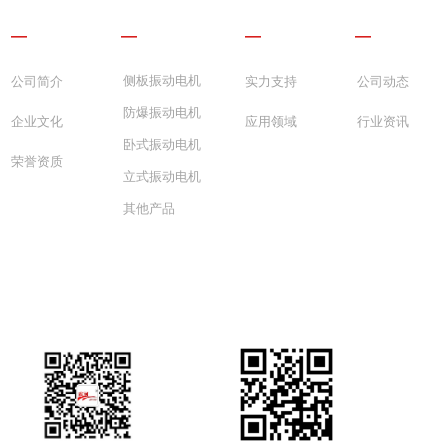
关于我们
振动电机
滨河优势
新闻资讯
—
—
—
—
侧板振动电机
公司简介
实力支持
公司动态
防爆振动电机
企业文化
应用领域
行业资讯
卧式振动电机
荣誉资质
立式振动电机
其他产品
13233801766
ꂅ
0373-3065660
ꂅ
xxbhdj@qq.com
ꂘ